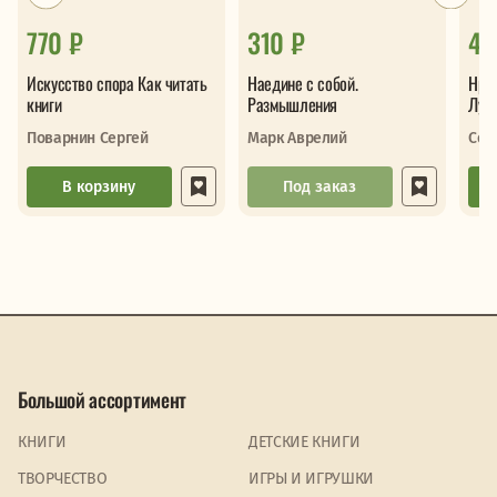
770 ₽
310 ₽
40
Искусство спора Как читать
Наедине с собой.
Нра
книги
Размышления
Луц
Поварнин Сергей
Марк Аврелий
Сен
В корзину
Под заказ
Большой ассортимент
КНИГИ
ДЕТСКИЕ КНИГИ
ТВОРЧЕСТВО
ИГРЫ И ИГРУШКИ