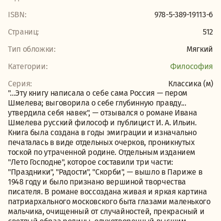
ISBN:
978-5-389-19113-6
Страниц:
512
Тип обложки:
Мягкий
Категории:
Философия
Серия:
Классика (м)
"…Эту книгу написала о себе сама Россия — пером
Шмелева; выговорила о себе глубинную правду...
утвердила себя навек", — отзывался о романе Ивана
Шмелева русский философ и публицист И. А. Ильин.
Книга была создана в годы эмиграции и изначально
печаталась в виде отдельных очерков, проникнутых
тоской по утраченной родине. Отдельным изданием
"Лето Господне", которое составили три части:
"Праздники", "Радости", "Скорби", — вышло в Париже в
1948 году и было признано вершиной творчества
писателя. В романе воссоздана живая и яркая картина
патриархального московского быта глазами маленького
мальчика, очищенный от случайностей, прекрасный и