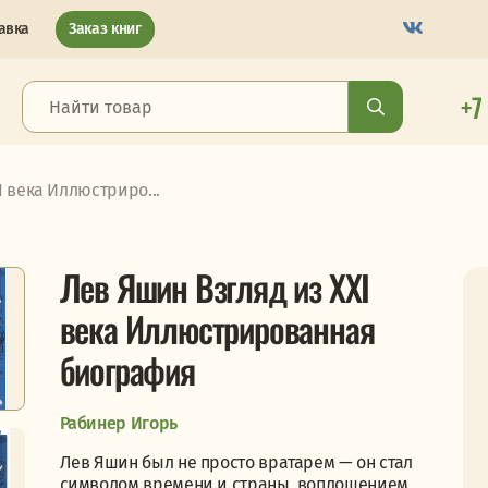
авка
Заказ книг
+7
I века Иллюстриро...
Лев Яшин Взгляд из XXI
века Иллюстрированная
биография
Рабинер Игорь
Лев Яшин был не просто вратарем — он стал
символом времени и страны, воплощением