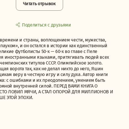
Читать отрывок
Поделиться с друзьями
 времени и страны, воплощением чести, мужества,
пауком», и он остался в истории как единственный
ликие футболисты 50-х — 60-х во главе с Пеле
дея иностранными языками, притягивать людей всех
 чемпионских титулов СССР. Олимпийское золото.
ая ворота так, как не делал никто до него, Яшин
кам веру в честную игру и силу духа. Автор книги
ка: с ошибками и их преодолением, умением быть
омной внутренней силой. ПЕРЕД ВАМИ КНИГА О
СТО ЛОВИЛ МЯЧИ, А СТАЛ ОПОРОЙ ДЛЯ МИЛЛИОНОВ И
ШЕ ЭТОЙ ЭПОХИ.