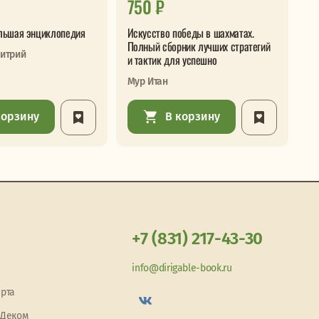
750 ₽
5
льшая энциклопедия
Искусство победы в шахматах.
Ша
Полный сборник лучших стратегий
бу
итрий
и тактик для успешно
Де
Мур Итан
корзину
В корзину
+7 (831) 217-43-30
info@dirigable-book.ru
арта
 Деком