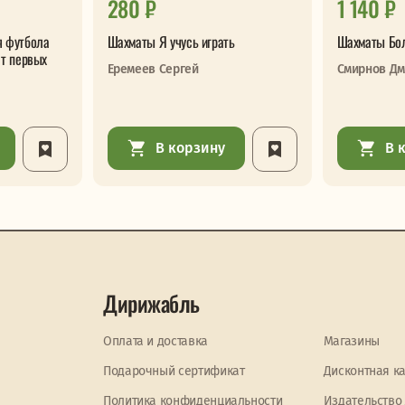
280 ₽
1 140 ₽
я футбола
Шахматы Я учусь играть
Шахматы Бо
От первых
Еремеев Сергей
Смирнов Дм
В корзину
В 
Дирижабль
Оплата и доставка
Магазины
Подарочный сертификат
Дисконтная к
Политика конфиденциальности
Издательство