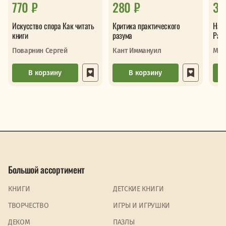
770 ₽
280 ₽
31
Искусство спора Как читать
Критика практического
Наед
книги
разума
Раз
Поварнин Сергей
Кант Иммануил
Мар
В корзину
В корзину
Большой ассортимент
КНИГИ
ДЕТСКИЕ КНИГИ
ТВОРЧЕСТВО
ИГРЫ И ИГРУШКИ
ДЕКОМ
ПАЗЛЫ