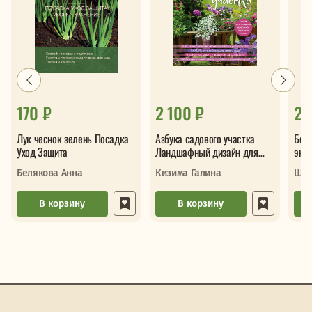
170 ₽
2 100 ₽
2 
Лук чеснок зелень Посадка
Азбука садового участка
Бол
Уход Защита
Ландшафный дизайн для
энц
начинающих
диз
Белякова Анна
Кизима Галина
Шик
В корзину
В корзину