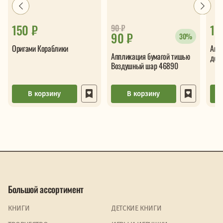
150 ₽
13
90
₽
90 ₽
30%
Оригами Кораблики
Апп
Аппликация бумагой тишью
дер
Воздушный шар 46890
В корзину
В корзину
Большой ассортимент
КНИГИ
ДЕТСКИЕ КНИГИ