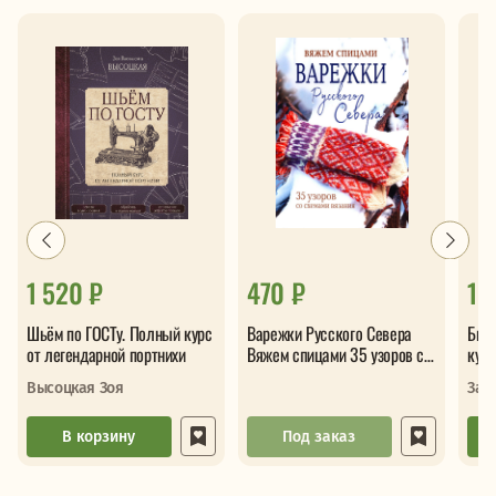
1 520 ₽
470 ₽
1 
Шьём по ГОСТу. Полный курс
Варежки Русского Севера
Бисе
от легендарной портнихи
Вяжем спицами 35 узоров со
курс
схемами вязания
бисером с 
Высоцкая Зоя
Зай
инст
кла
В корзину
Под заказ