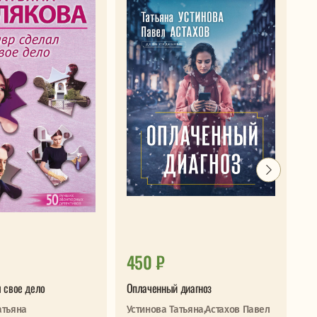
450 ₽
7
 свое дело
Оплаченный диагноз
Сл
атьяна
Устинова Татьяна,Астахов Павел
Бр