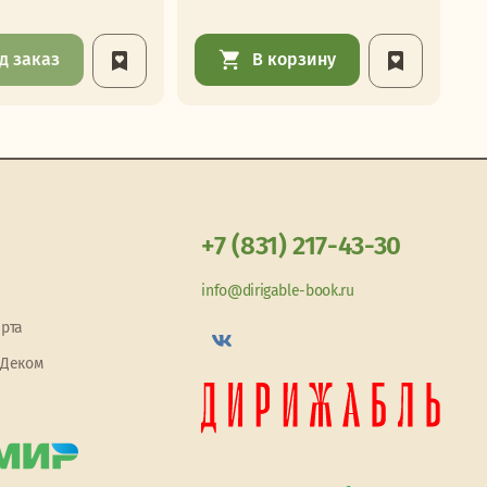
д заказ
В корзину
+7 (831) 217-43-30
info@dirigable-book.ru
арта
 Деком