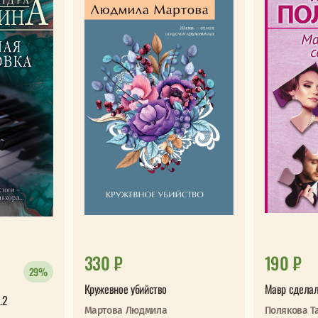
330 ₽
190 ₽
29%
Кружевное убийство
Мавр сделал
.2
Мартова Людмила
Полякова Т