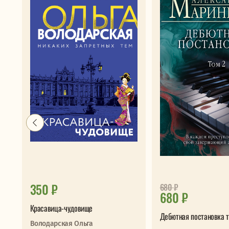
350 ₽
680
₽
680 ₽
Красавица-чудовище
Дебютная постановка т
Володарская Ольга