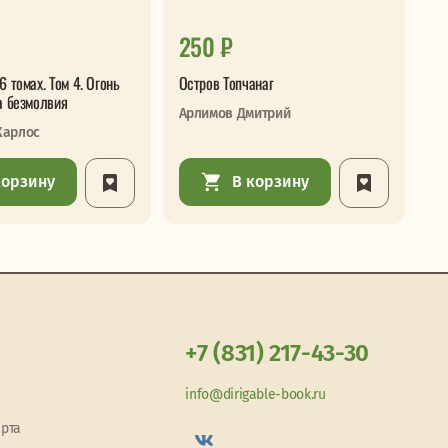
250 ₽
3
6 томах. Том 4. Огонь
Остров Топчанаг
Дв
а безмолвия
Арлимов Дмитрий
Ан
Карлос
корзину
В корзину
+7 (831) 217-43-30
info@dirigable-book.ru
арта