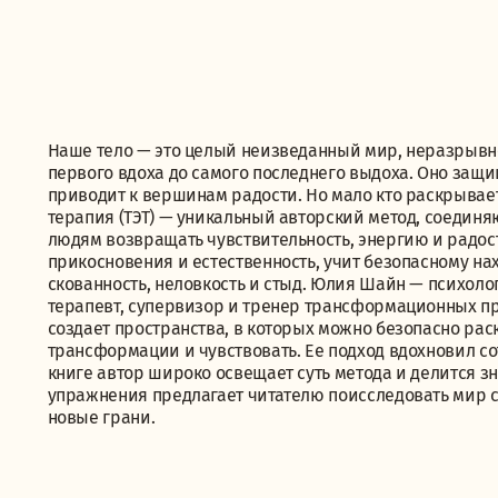
Наше тело — это целый неизведанный мир, неразрывно
первого вдоха до самого последнего выдоха. Оно защи
приводит к вершинам радости. Но мало кто раскрывает
терапия (ТЭТ) — уникальный авторский метод, соединя
людям возвращать чувствительность, энергию и радос
прикосновения и естественность, учит безопасному н
скованность, неловкость и стыд. Юлия Шайн — психолог
терапевт, супервизор и тренер трансформационных п
создает пространства, в которых можно безопасно рас
трансформации и чувствовать. Ее подход вдохновил со
книге автор широко освещает суть метода и делится зн
упражнения предлагает читателю поисследовать мир с
новые грани.