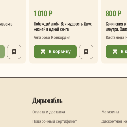
1 010 ₽
800 ₽
ивьем в
Побеждай любя Вся мудрость Двух
Сочинения в 
жизней в одной книге
изнутри. Сил
Антарова Конкордия
Кастанеда 
В корзину
В 
Дирижабль
Оплата и доставка
Магазины
Подарочный сертификат
Дисконтная к