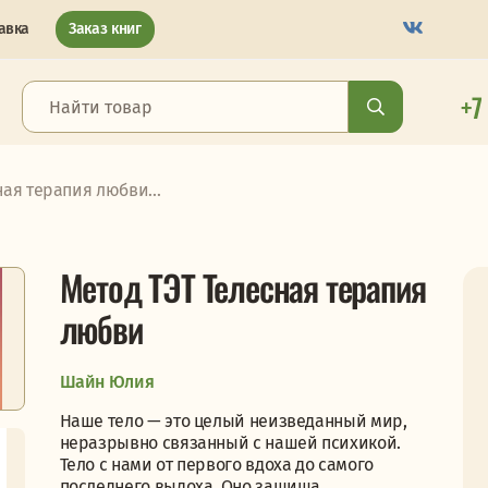
авка
Заказ книг
+7
ная терапия любви...
Метод ТЭТ Телесная терапия
любви
Шайн Юлия
Наше тело — это целый неизведанный мир,
неразрывно связанный с нашей психикой.
Тело с нами от первого вдоха до самого
последнего выдоха. Оно защища...