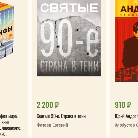
2 200 ₽
910 ₽
фов мира.
Святые 90-е. Страна в тени
Юрий Андроп
 книг
Фатеев Евгений
Хлобустов 
 славянские,
кие,