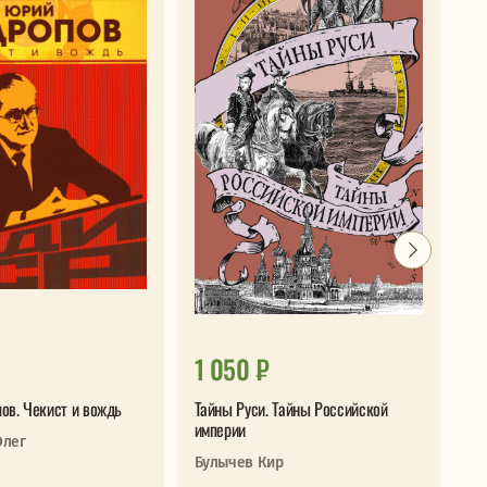
1 050 ₽
6
ов. Чекист и вождь
Тайны Руси. Тайны Российской
Сл
империи
по
Олег
Булычев Кир
Пы