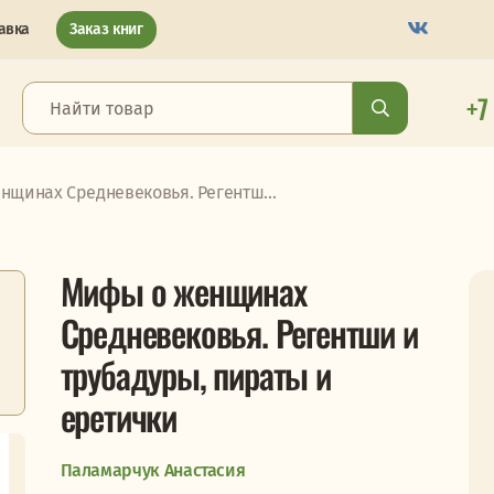
авка
Заказ книг
+7
щинах Средневековья. Регентш...
Мифы о женщинах
Средневековья. Регентши и
трубадуры, пираты и
еретички
Паламарчук Анастасия