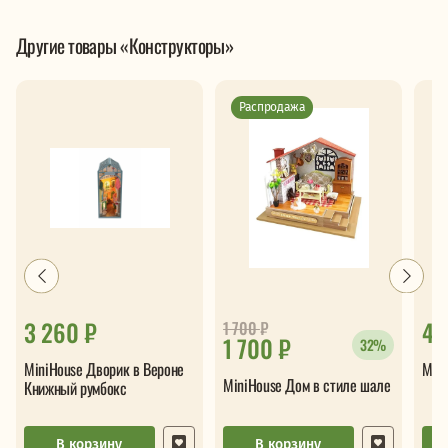
Другие товары «Конструкторы»
Распродажа
3 260 ₽
4 
1 700
₽
1 700 ₽
32%
MiniHouse Дворик в Вероне
Mini
MiniHouse Дом в стиле шале
Книжный румбокс
В корзину
В корзину