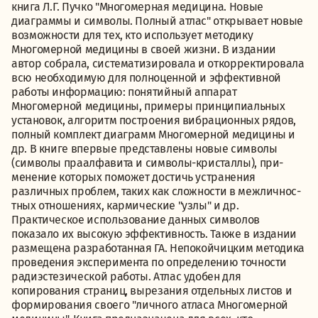
книга Л.Г. Пучко "Многомерная медицина. Новые
диаграммы и символы. Полный атлас" от­крывает новые
возможности для тех, кто использует методику
Многомерной медицины в своей жизни. В издании
автор собрала, систематизировала и откорректировала
всю необходимую для полно­ценной и эффективной
работы информацию: понятийный аппарат
Многомерной медицины, примеры принципиальных
установок, алгоритм построения вибрационных рядов,
полный комплект диаграмм Многомерной медицины и
др. В книге впервые представлены новые символы
(символы праалфавита и символы-кристаллы), при­
менение которых поможет достичь устранения
различных проблем, таких как сложности в межличнос­
тных отношениях, кармические "узлы" и др.
Практическое использование данных символов
показало их высокую эффективность. Также в издании
размещена разработанная ГА. Непокойчицким методика
проведения эксперимента по определению точности
радиэстезической работы. Атлас удобен для
копирования страниц, вырезания отдельных листов и
формирования своего "лич­ного атласа Многомерной