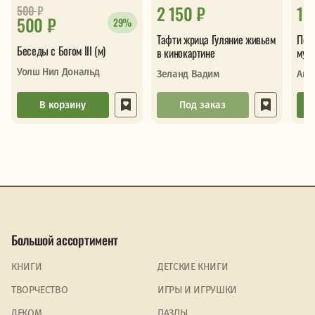
2 150 ₽
1 
500
₽
500 ₽
29%
Тафти жрица Гуляние живьем
Поб
Беседы с Богом III (м)
в кинокартине
мудр
одно
Уолш Нил Дональд
Зеланд Вадим
Ант
В корзину
Под заказ
Большой ассортимент
КНИГИ
ДЕТСКИЕ КНИГИ
ТВОРЧЕСТВО
ИГРЫ И ИГРУШКИ
ДЕКОМ
ПАЗЛЫ