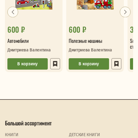
600 ₽
600 ₽
32
Автомобили
Полезные машины
Sup
сти
Дмитриева Валентина
Дмитриева Валентина
В корзину
В корзину
Большой ассортимент
КНИГИ
ДЕТСКИЕ КНИГИ