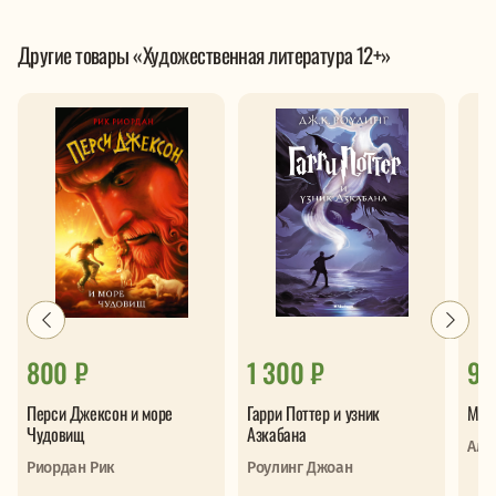
Другие товары «Художественная литература 12+»
800 ₽
1 300 ₽
93
Перси Джексон и море
Гарри Поттер и узник
Маги
Чудовищ
Азкабана
Аль
Риордан Рик
Роулинг Джоан