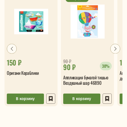
150 ₽
13
90
₽
90 ₽
30%
Оригами Кораблики
Апп
Аппликация бумагой тишью
дер
Воздушный шар 46890
В корзину
В корзину