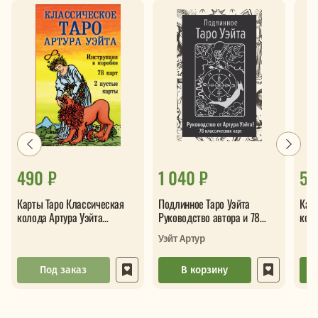
490 ₽
1 040 ₽
51
Карты Таро Классическая
Подлинное Таро Уэйта
Кар
колода Артура Уэйта
Руководство автора и 78
коло
78карт+2 пустые
классических карт
78к
Уэйт Артур
Под заказ
В корзину