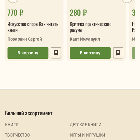
770 ₽
280 ₽
31
Искусство спора Как читать
Критика практического
Наед
книги
разума
Раз
Поварнин Сергей
Кант Иммануил
Мар
В корзину
В корзину
Большой ассортимент
КНИГИ
ДЕТСКИЕ КНИГИ
ТВОРЧЕСТВО
ИГРЫ И ИГРУШКИ