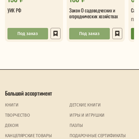
УИК РФ
Закон О садоводческих и
Сам
огороднических хозяйствах
Пле
Под заказ
Под заказ
Большой ассортимент
КНИГИ
ДЕТСКИЕ КНИГИ
ТВОРЧЕСТВО
ИГРЫ И ИГРУШКИ
ДЕКОМ
ПАЗЛЫ
КАНЦЕЛЯРСКИЕ ТОВАРЫ
ПОДАРОЧНЫЕ СЕРТИФИКАТЫ