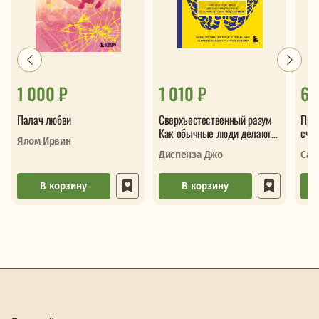
1 000 ₽
1 010 ₽
69
Палач любви
Сверхъестественный разум
Про
Как обычные люди делают
сча
Ялом Ирвин
невозможное с помощью
сло
Диспенза Джо
Сав
силы подс
В корзину
В корзину