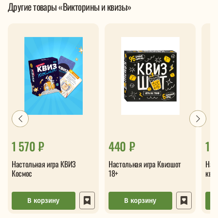
Другие товары «Викторины и квизы»
1 570 ₽
440 ₽
1 
Настольная игра КВИЗ
Настольная игра Квизшот
Нас
Космос
18+
квиз
В корзину
В корзину