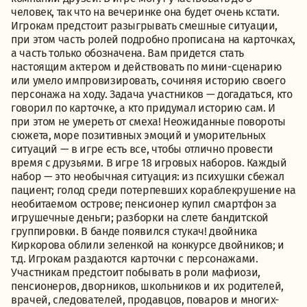
человек, так что на вечеринке она будет очень кстати.
Игрокам предстоит разыгрывать смешные ситуации,
при этом часть ролей подробно прописана на карточках,
а часть только обозначена. Вам придется стать
настоящим актером и действовать по мини-сценарию
или умело импровизировать, сочиняя историю своего
персонажа на ходу. Задача участников — догадаться, кто
говорил по карточке, а кто придумал историю сам. И
при этом не умереть от смеха! Неожиданные повороты
сюжета, море позитивных эмоций и уморительных
ситуаций — в игре есть все, чтобы отлично провести
время с друзьями. В игре 18 игровых наборов. Каждый
набор — это необычная ситуация: из психушки сбежал
пациент; голод среди потерпевших кораблекрушение на
необитаемом острове; пенсионер купил смартфон за
игрушечные деньги; разборки на слете бандитской
группировки. В банде появился стукач! двойника
Киркорова облили зеленкой на конкурсе двойников; и
т.д. Игрокам раздаются карточки с персонажами.
Участникам предстоит побывать в роли мафиози,
пенсионеров, дворников, школьников и их родителей,
врачей, следователей, продавцов, поваров и многих-