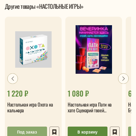
Другие товары «НАСТОЛЬНЫЕ ИГРЫ»
1 220 ₽
1 080 ₽
65
Настольная игра Охота на
Настольная игра Пати на
Наст
кальмара
хате Сценарий твоей
Буг
вечеринки
Под заказ
В корзину