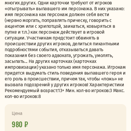
многих других. Одни карточки требуют от игроков
«отыгрывать» выпавшего им персонажа. В них указано:
имя персонажа как персонаж должен себя вести
(нервно моргать, поправлять прическу, говорить с
акцентом или с хрипотцой, заикаться, ковыряться в
пупке и т.п.) как персонаж действует в игровой
ситуации. Участникам предстоит обвинять в
происшествии других игроков, делиться пикантными
подробностями события, отказываться давать
показания без своего адвоката, угрожать, умолять,
засыпать... На других карточках (карточках
импровизации) указано только имя персонажа. Игрокам
придется выдумать стиль поведения выпавшего героя и
его роль в происшествии, причем так, чтобы «ложь» не
вызвала подозрений у других игроков! Характеристики
Рекомендуемый возраст:13+ Мин. кол-во игроков:3 Макс.
кол-во игроков:8
Цена
980 ₽