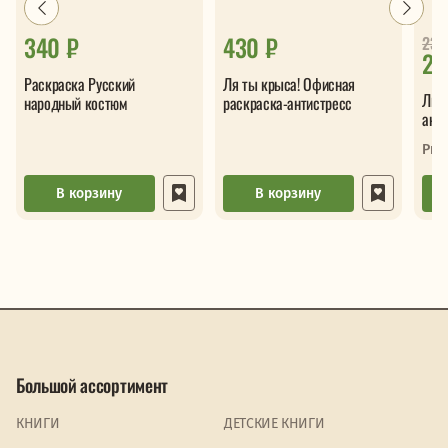
340 ₽
430 ₽
23
23
Раскраска Русский
Ля ты крыса! Офисная
Лис
народный костюм
раскраска-антистресс
анти
Рыж
В корзину
В корзину
Большой ассортимент
КНИГИ
ДЕТСКИЕ КНИГИ