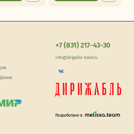
+7 (831) 217-43-30
info@dirigable-book.ru
арта
 Деком
Разработано в