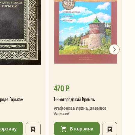
470 ₽
3
ороде Горьком
Нижегородский Кремль
Ре
пу
Агафонова Ирина, Давыдов
Алексей
корзину
В корзину