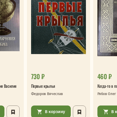
730 ₽
460 ₽
ия Василия
Первые крылья
Когда-то в г
Федоров Вячеслав
Рябов Олег
В корзину
В 