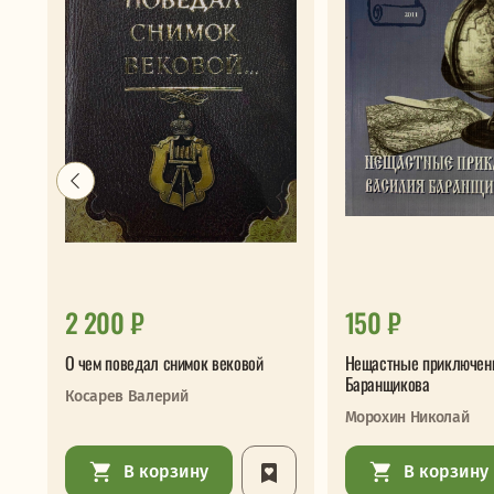
2 200 ₽
150 ₽
О чем поведал снимок вековой
Нещастные приключен
Баранщикова
Косарев Валерий
Морохин Николай
В корзину
В корзину