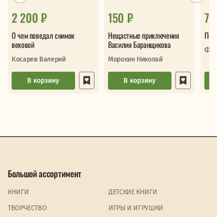
2 200 ₽
150 ₽
73
О чем поведал снимок
Нещастные приключения
Пер
вековой
Василия Баранщикова
Фед
Косарев Валерий
Морохин Николай
В корзину
В корзину
Большой ассортимент
КНИГИ
ДЕТСКИЕ КНИГИ
ТВОРЧЕСТВО
ИГРЫ И ИГРУШКИ