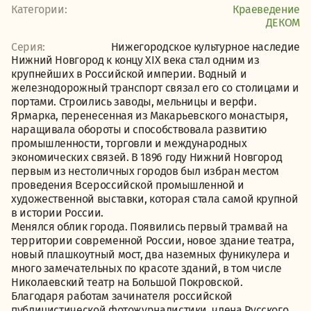
Категории:
Краеведение
ДЕКОМ
Серия:
Нижегородское культурное наследие
Нижний Новгород к концу XIX века стал одним из
крупнейших в Российской империи. Водный и
железнодорожный транспорт связал его со столицами и
портами. Строились заводы, мельницы и верфи.
Ярмарка, перенесенная из Макарьевского монастыря,
наращивала обороты и способствовала развитию
промышленности, торговли и международных
экономических связей. В 1896 году Нижний Новгород
первым из нестоличных городов был избран местом
проведения Всероссийской промышленной и
художественной выставки, которая стала самой крупной
в истории России.
Менялся облик города. Появились первый трамвай на
территории современной России, новое здание театра,
новый плашкоутный мост, два наземных фуникулера и
много замечательных по красоте зданий, в том числе
Николаевский театр на Большой Покровской.
Благодаря работам зачинателя российской
публицистической фотожурналистики, члена Русского