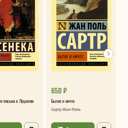
650 ₽
3
е письма к Луцилию
Бытие и ничто
Я 
Сартр Жан-Поль
Бу