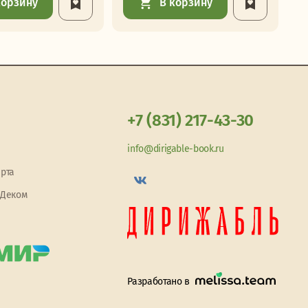
корзину
В корзину
+7 (831) 217-43-30
info@dirigable-book.ru
арта
 Деком
Разработано в