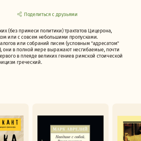
Поделиться с друзьями
их (без примеси политики) трактатов Цицерона,
иком или с совсем небольшими пропусками.
алогов или собраний писем (условным "адресатом"
), они в полной мере выражают несгибаемые, почти
ервого в плеяде великих гениев римской стоической
оицизм греческий.