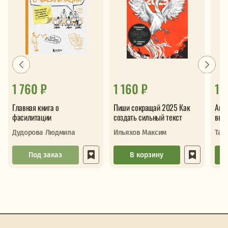
1 760 ₽
1 160 ₽
1 
Главная книга о
Пиши сокращай 2025 Как
Анти
фасилитации
создать сильный текст
выго
Дудорова Людмила
Ильяхов Максим
Тал
Под заказ
В корзину