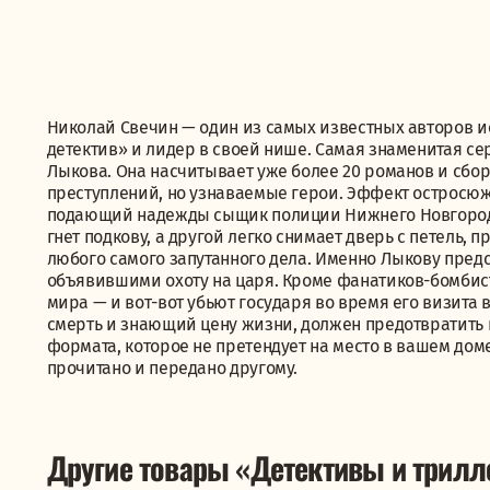
Николай Свечин — один из самых известных авторов и
детектив» и лидер в своей нише. Самая знаменитая с
Лыкова. Она насчитывает уже более 20 романов и сбор
преступлений, но узнаваемые герои. Эффект остросюж
подающий надежды сыщик полиции Нижнего Новгорода,
гнет подкову, а другой легко снимает дверь с петель,
любого самого запутанного дела. Именно Лыкову пред
объявившими охоту на царя. Кроме фанатиков-бомбист
мира — и вот-вот убьют государя во время его визита
смерть и знающий цену жизни, должен предотвратить 
формата, которое не претендует на место в вашем дом
прочитано и передано другому.
Другие товары «Детективы и трил