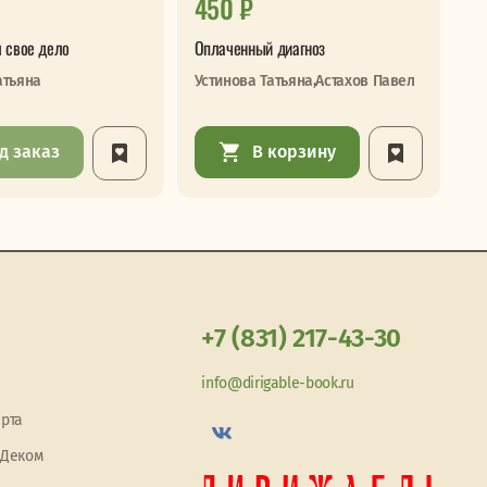
450 ₽
7
 свое дело
Оплаченный диагноз
Сл
атьяна
Устинова Татьяна,Астахов Павел
Бр
д заказ
В корзину
+7 (831) 217-43-30
info@dirigable-book.ru
арта
 Деком