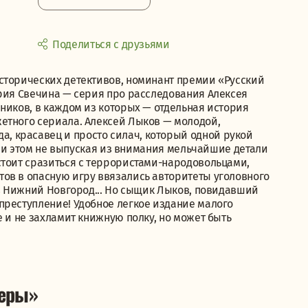
Поделиться с друзьями
сторических детективов, номинант премии «Русский
ерия Свечина — серия про расследования Алексея
ников, в каждом из которых — отдельная история
етного сериала. Алексей Лыков — молодой,
 красавец и просто силач, который одной рукой
 при этом не выпуская из внимания мельчайшие детали
стоит сразиться с террористами-народовольцами,
ов в опасную игру ввязались авторитеты уголовного
 в Нижний Новгород... Но сыщик Лыков, повидавший
преступление! Удобное легкое издание малого
е и не захламит книжную полку, но может быть
леры»