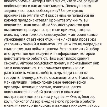
любого обмана. Авторы объясняют, что такое ловушки
любопытства и как их расставлять. Почему нельзя
задавать вопросы собеседнику? Зачем нужно
прокачивать эмпатию? И как самим не попасться на
крючок правдоискателя? Прочитав эту книгу, вы
получите: - ваш личный набор инструментов для
выявления правды; - секретные приемы, которые
используются только в спецслужбах; - интерактивные
упражнения от агентов ФБР; - чек-лист для проверки
усвоенных знаний и навыков. Отзыв: «Это не очередная
книга о том, как поймать лжеца. Это практичный набор
инструментов для получения информации, которые
действительно работают. Наш мозг плохо хранит
секреты. Авторы объясняют почему и показывают, как
этим пользоваться. На примерах доказывают:
разговорить можно любого, ведь люди склонны
говорить правду, даже не осознавая этого. Никаких
манипуляций. Только понимание человеческой
природы. Техники простые, понятные, легко
вписываются в любой разговор и помогают
выстраивать контакт с кем угодно». — Ольга, блогер,
коуч, психолог. Автор ежедневного проекта о работе
мозга «Завтрак с Килиной» и ведущая подкаста «Хакни