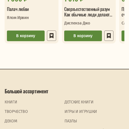
Палач любви
Сверхъестественный разум
Про
Как обычные люди делают
сча
Ялом Ирвин
невозможное с помощью
сло
Диспенза Джо
Сав
силы подс
В корзину
В корзину
Большой ассортимент
КНИГИ
ДЕТСКИЕ КНИГИ
ТВОРЧЕСТВО
ИГРЫ И ИГРУШКИ
ДЕКОМ
ПАЗЛЫ