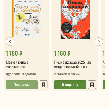
1 760 ₽
1 160 ₽
1 
Главная книга о
Пиши сокращай 2025 Как
Анти
фасилитации
создать сильный текст
выго
Дудорова Людмила
Ильяхов Максим
Тал
Под заказ
В корзину