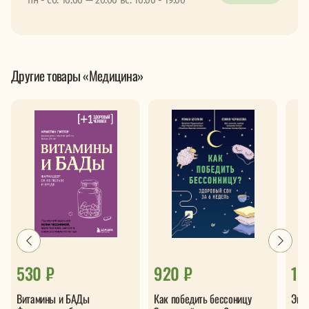
пн - сб: 10:00 — 20:00 вс: 10:00 - 19:00
Другие товары «Медицина»
530 ₽
920 ₽
1 
Витамины и БАДы
Как победить бессоницу
Энц