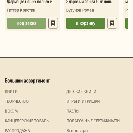
Фармацевт об их пользе и
Здоровый сон за 6 недель
меди
вреде
Про
Гиттер Кристин
Бузунов Роман
Реб
заб
Под заказ
В корзину
Большой ассортимент
КНИГИ
ДЕТСКИЕ КНИГИ
ТВОРЧЕСТВО
ИГРЫ И ИГРУШКИ
ДЕКОМ
ПАЗЛЫ
КАНЦЕЛЯРСКИЕ ТОВАРЫ
ПОДАРОЧНЫЕ СЕРТИФИКАТЫ
PАСПРОДАЖА
Все товары