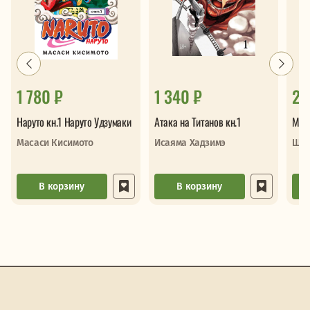
1 780 ₽
1 340 ₽
2 
Наруто кн.1 Наруто Удзумаки
Атака на Титанов кн.1
Мау
Масаси Кисимото
Исаяма Хадзимэ
Шпи
В корзину
В корзину