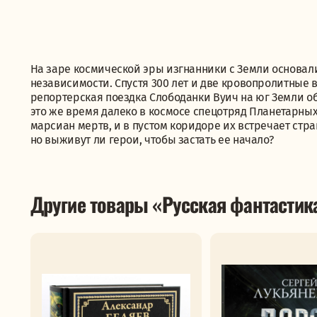
На заре космической эры изгнанники с Земли основал
независимости. Спустя 300 лет и две кровопролитные 
репортерская поездка Слободанки Вуич на юг Земли об
это же время далеко в космосе спецотряд Планетарных
марсиан мертв, и в пустом коридоре их встречает стра
но выживут ли герои, чтобы застать ее начало?
Другие товары «Русская фантастик