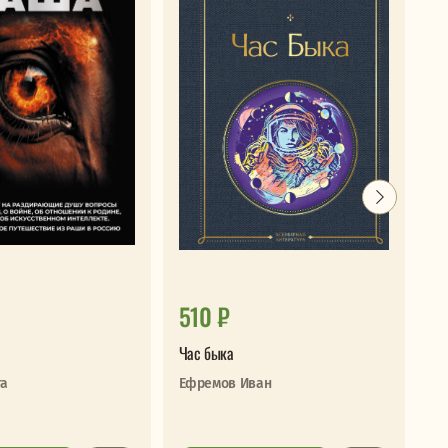
510 ₽
3
Час быка
Об
га
Ефремов Иван
Ив