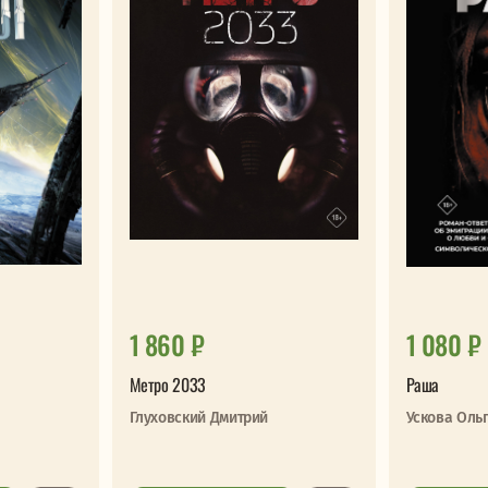
1 860 ₽
1 080 ₽
Метро 2033
Раша
Глуховский Дмитрий
Ускова Оль