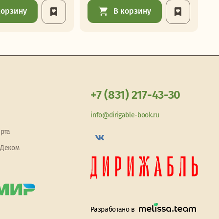
корзину
В корзину
+7 (831) 217-43-30
info@dirigable-book.ru
арта
 Деком
Разработано в