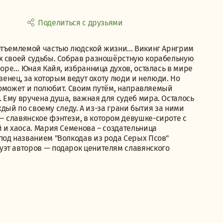
Поделиться с друзьями
отъемлемой частью людской жизни... Викинг Арнгрим
ах своей судьбы. Собрав разношёрстную корабельную
море… Юная Кайя, избранница духов, осталась в мире
 венец, за которым ведут охоту люди и нелюди. Но
 поможет и полюбит. Своим путём, направляемый
 Ему вручена душа, важная для судеб мира. Осталось
аждый по своему следу. А из-за грани бытия за ними
 славянское фэнтези, в котором девушке-сироте с
 и хаоса. Мария Семенова – создательница
под названием "Волкодав из рода Серых Псов"
эт авторов — подарок ценителям славянского