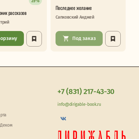
29%
Последнее желание
Ис
рник рассказов
Сапковский Анджей
Д
трий
корзину
Под заказ
+7 (831) 217-43-30
info@dirigable-book.ru
арта
 Деком