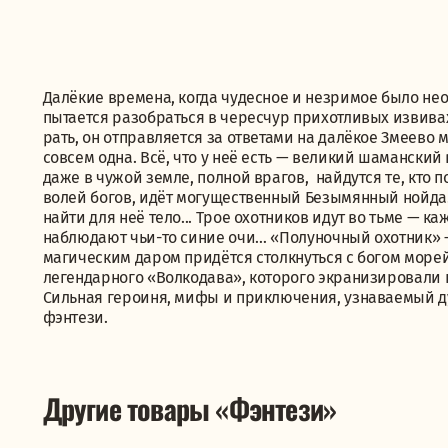
Далёкие времена, когда чудесное и незримое было не
пытается разобраться в чересчур прихотливых извив
рать, он отправляется за ответами на далёкое Змеево 
совсем одна. Всё, что у неё есть — великий шаманский
даже в чужой земле, полной врагов, найдутся те, кто
волей богов, идёт могущественный Безымянный нойда.
найти для неё тело... Трое охотников идут во тьме — к
наблюдают чьи-то синие очи… «Полуночный охотник» —
магическим даром придётся столкнуться с богом морей
легендарного «Волкодава», которого экранизировали 
Сильная героиня, мифы и приключения, узнаваемый ду
фэнтези.
Другие товары «Фэнтези»