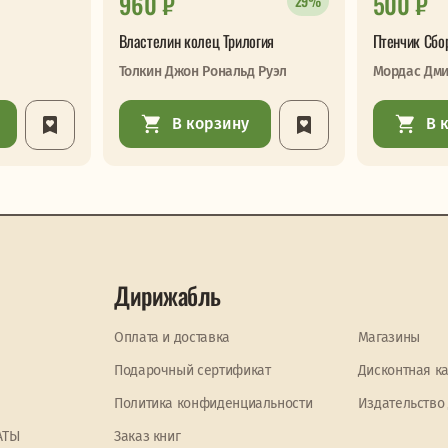
960 ₽
500 ₽
29%
Властелин колец Трилогия
Птенчик Сбо
Толкин Джон Рональд Руэл
Мордас Дми
В корзину
В 
Дирижабль
Оплата и доставка
Магазины
Подарочный сертификат
Дисконтная к
Политика конфиденциальности
Издательство
АТЫ
Заказ книг