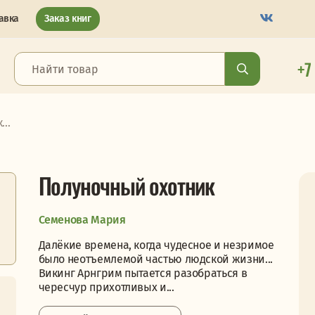
авка
Заказ книг
+7
..
Полуночный охотник
Семенова Мария
Далёкие времена, когда чудесное и незримое
было неотъемлемой частью людской жизни...
Викинг Арнгрим пытается разобраться в
чересчур прихотливых и...