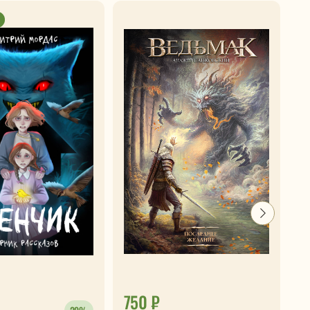
750 ₽
7