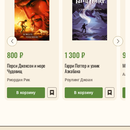
800 ₽
1 300 ₽
93
Перси Джексон и море
Гарри Поттер и узник
Маги
Чудовищ
Азкабана
Аль
Риордан Рик
Роулинг Джоан
В корзину
В корзину