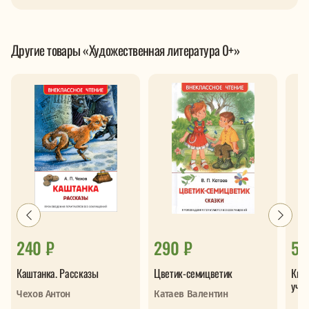
Другие товары «Художественная литература 0+»
240 ₽
290 ₽
50
Каштанка. Рассказы
Цветик-семицветик
Кни
учил
Чехов Антон
Катаев Валентин