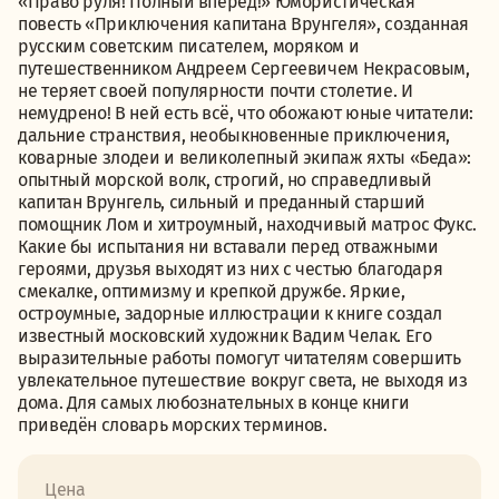
«Право руля! Полный вперёд!» Юмористическая
повесть «Приключения капитана Врунгеля», созданная
русским советским писателем, моряком и
путешественником Андреем Сергеевичем Некрасовым,
не теряет своей популярности почти столетие. И
немудрено! В ней есть всё, что обожают юные читатели:
дальние странствия, необыкновенные приключения,
коварные злодеи и великолепный экипаж яхты «Беда»:
опытный морской волк, строгий, но справедливый
капитан Врунгель, сильный и преданный старший
помощник Лом и хитроумный, находчивый матрос Фукс.
Какие бы испытания ни вставали перед отважными
героями, друзья выходят из них с честью благодаря
смекалке, оптимизму и крепкой дружбе. Яркие,
остроумные, задорные иллюстрации к книге создал
известный московский художник Вадим Челак. Его
выразительные работы помогут читателям совершить
увлекательное путешествие вокруг света, не выходя из
дома. Для самых любознательных в конце книги
приведён словарь морских терминов.
Цена