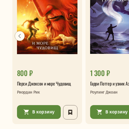
800 ₽
1 300 ₽
Перси Джексон и море Чудовищ
Гарри Поттер и узник А
Риордан Рик
Роулинг Джоан
В корзину
В корзину