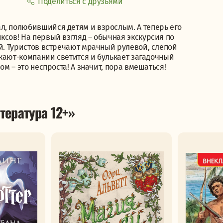
Поделиться с друзьями
л, полюбившийся детям и взрослым. А теперь его
ксов! На первый взгляд ― обычная экскурсия по
ий. Туристов встречают мрачный рулевой, слепой
в кают-компании светится и булькает загадочный
ом ― это неспроста! А значит, пора вмешаться!
тература 12+»