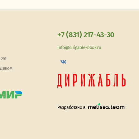
+7 (831) 217-43-30
info@dirigable-book.ru
арта
 Деком
Разработано в