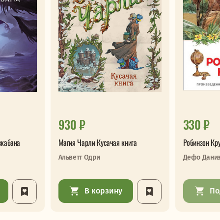
930 ₽
330 ₽
зкабана
Магия Чарли Кусачая книга
Робинзон Кр
Альветт Одри
Дефо Дани
В корзину
По