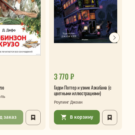
3 770 ₽
1
узо
Гарри Поттер и узник Азкабана (с
Од
цветными иллюстрациями)
эль
Ры
Роулинг Джоан
д заказ
В корзину