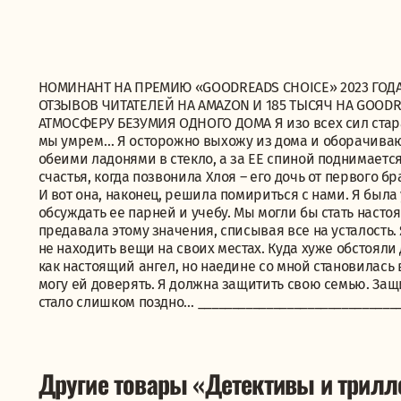
НОМИНАНТ НА ПРЕМИЮ «GOODREADS CHOICE» 2023 ГОД
ОТЗЫВОВ ЧИТАТЕЛЕЙ НА AMAZON И 185 ТЫСЯЧ НА GOO
АТМОСФЕРУ БЕЗУМИЯ ОДНОГО ДОМА Я изо всех сил стар
мы умрем… Я осторожно выхожу из дома и оборачиваюс
обеими ладонями в стекло, а за ЕЕ спиной поднимаетс
счастья, когда позвонила Хлоя – его дочь от первого б
И вот она, наконец, решила помириться с нами. Я была
обсуждать ее парней и учебу. Мы могли бы стать насто
предавала этому значения, списывая все на усталость.
не находить вещи на своих местах. Куда хуже обстояли
как настоящий ангел, но наедине со мной становилась 
могу ей доверять. Я должна защитить свою семью. За
стало слишком поздно… ______________________________
Другие товары «Детективы и трил