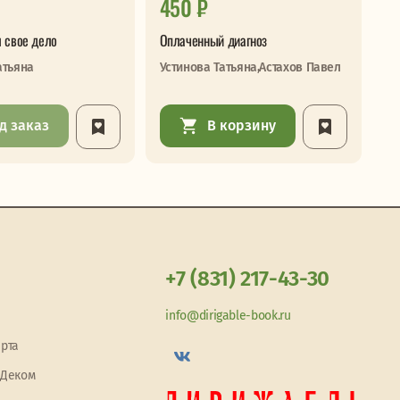
450 ₽
7
 свое дело
Оплаченный диагноз
Сл
атьяна
Устинова Татьяна,Астахов Павел
Бр
д заказ
В корзину
+7 (831) 217-43-30
info@dirigable-book.ru
арта
 Деком