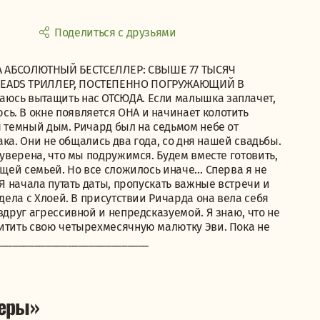
Поделиться с друзьями
А АБСОЛЮТНЫЙ БЕСТСЕЛЛЕР: СВЫШЕ 77 ТЫСЯЧ
DREADS ТРИЛЛЕР, ПОСТЕПЕННО ПОГРУЖАЮЩИЙ В
аюсь вытащить нас ОТСЮДА. Если малышка заплачет,
ь. В окне появляется ОНА и начинает колотить
я темный дым. Ричард был на седьмом небе от
рака. Они не общались два года, со дня нашей свадьбы.
 уверена, что мы подружимся. Будем вместе готовить,
ящей семьей. Но все сложилось иначе… Сперва я не
 Я начала путать даты, пропускать важные встречи и
 дела с Хлоей. В присутствии Ричарда она вела себя
вдруг агрессивной и непредсказуемой. Я знаю, что не
щитить свою четырехмесячную малютку Эви. Пока не
___________________________
леры»