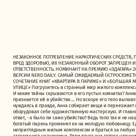
НЕЗАКОННОЕ ПОТРЕБЛЕНИЕ НАРКОТИЧЕСКИХ СРЕДСТВ, 
ВРЕД ЗДОРОВЬЮ, ИХ НЕЗАКОННЫЙ ОБОРОТ ЗАПРЕЩЕН 
ОТВЕТСТВЕННОСТЬ. НОМИНАНТ НА ПРЕМИЮ «ЭДАГАРА» 2
ВЕРСИИ NERD DAILY. САМЫЙ ОЖИДАЕМЫЙ ОСТРОСЮЖЕТН
СОЧЕТАНИЕ КНИГ «КВАРТИРА В ПАРИЖЕ» И «БОЛЬШАЯ М
УЛИЦЕ» Погрузитесь в странный мир жилого комплекса
И какие тайны скрываются в его пустых комнатах? Анн
признается ей в убийстве.... Но вскоре его тело вылав
нуждаясь в правде, Анна собирает вещи и переезжает 
оборудовал себе художественную мастерскую. И главны
ответ, - а было ли само убийство? Ведь тело так и не н
богатый парень променял ее на молодую любовницу. Ед
неприглядным жилым комплексом и браться за любую ра
загадочного незнакомца. Ради денег она готова наруши