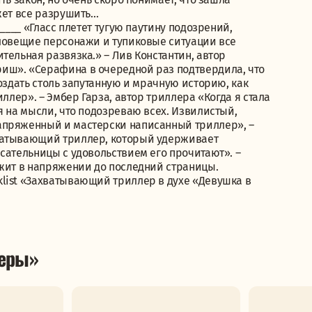
жет все разрушить…
____ «Гласс плетет тугую паутину подозрений,
Зловещие персонажи и тупиковые ситуации все
тельная развязка.» – Лив Константин, автор
иш». «Серафина в очередной раз подтвердила, что
оздать столь запутанную и мрачную историю, как
ллер». – Эмбер Гарза, автор триллера «Когда я стала
я на мысли, что подозреваю всех. Извилистый,
апряженный и мастерски написанный триллер», –
ватывающий триллер, который удерживает
сательницы с удовольствием его прочитают». –
ржит в напряжении до последний страницы.
list «Захватывающий триллер в духе «Девушка в
леры»