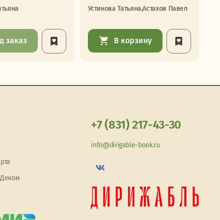
атьяна
Устинова Татьяна,Астахов Павел
Бр
д заказ
В корзину
+7 (831) 217-43-30
info@dirigable-book.ru
арта
 Деком