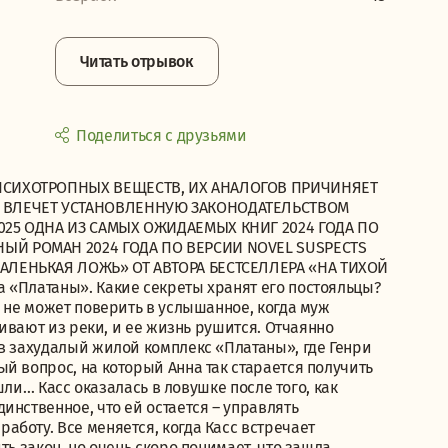
Читать отрывок
Поделиться с друзьями
ПСИХОТРОПНЫХ ВЕЩЕСТВ, ИХ АНАЛОГОВ ПРИЧИНЯЕТ
И ВЛЕЧЕТ УСТАНОВЛЕННУЮ ЗАКОНОДАТЕЛЬСТВОМ
025 ОДНА ИЗ САМЫХ ОЖИДАЕМЫХ КНИГ 2024 ГОДА ПО
ЫЙ РОМАН 2024 ГОДА ПО ВЕРСИИ NOVEL SUSPECTS
АЛЕНЬКАЯ ЛОЖЬ» ОТ АВТОРА БЕСТСЕЛЛЕРА «НА ТИХОЙ
 «Платаны». Какие секреты хранят его постояльцы?
а не может поверить в услышанное, когда муж
ливают из реки, и ее жизнь рушится. Отчаянно
в захудалый жилой комплекс «Платаны», где Генри
й вопрос, на который Анна так старается получить
ашли… Касс оказалась в ловушке после того, как
инственное, что ей остается – управлять
боту. Все меняется, когда Касс встречает
ть закон, но очень скоро понимает, что зашла