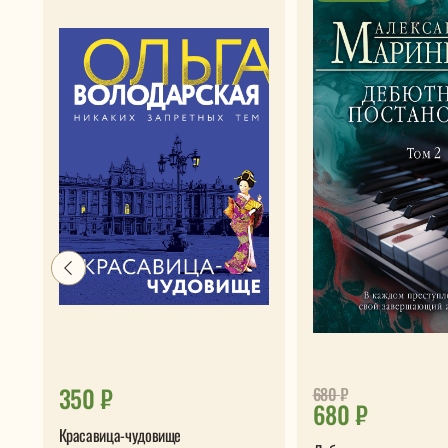
350 ₽
680
₽
680 ₽
Красавица-чудовище