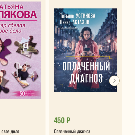
450 ₽
7
 свое дело
Оплаченный диагноз
Сл