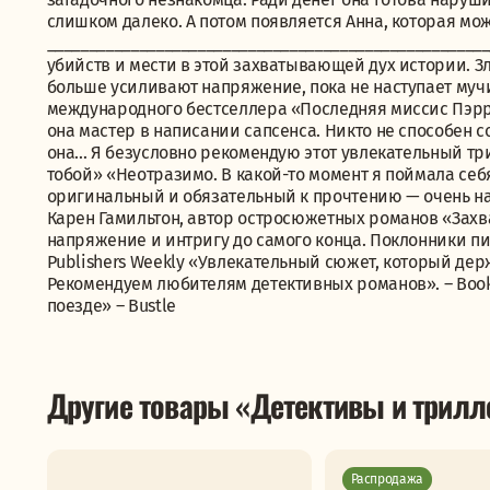
слишком далеко. А потом появляется Анна, которая мо
_____________________________________________________
убийств и мести в этой захватывающей дух истории. 
больше усиливают напряжение, пока не наступает мучи
международного бестселлера «Последняя миссис Пэрр
она мастер в написании сапсенса. Никто не способен с
она... Я безусловно рекомендую этот увлекательный три
тобой» «Неотразимо. В какой-то момент я поймала себ
оригинальный и обязательный к прочтению — очень н
Карен Гамильтон, автор остросюжетных романов «Зах
напряжение и интригу до самого конца. Поклонники пи
Publishers Weekly «Увлекательный сюжет, который де
Рекомендуем любителям детективных романов». – Book
поезде» – Bustle
Другие товары «Детективы и трил
Распродажа