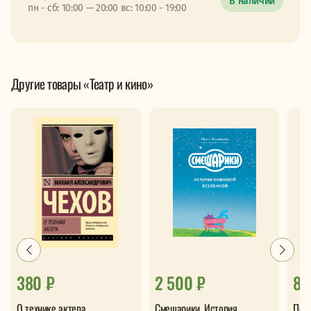
В наличии
пн - сб: 10:00 — 20:00 вс: 10:00 - 19:00
Другие товары «Театр и кино»
380 ₽
2 500 ₽
85
О технике актера
Смешарики. История
Песн