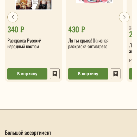
340 ₽
430 ₽
23
23
Раскраска Русский
Ля ты крыса! Офисная
Лис
народный костюм
раскраска-антистресс
анти
Рыж
В корзину
В корзину
Большой ассортимент