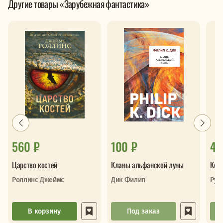
Другие товары «Зарубежная фантастика»
560 ₽
100 ₽
42
Царство костей
Кланы альфанской луны
Ком
Роллинс Джеймс
Дик Филип
Руд
В корзину
Под заказ