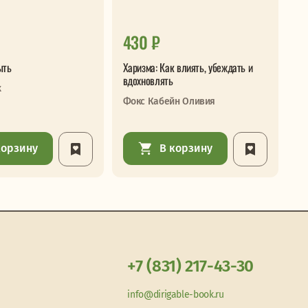
430 ₽
5
ыть
Харизма: Как влиять, убеждать и
Ро
вдохновлять
ур
х
не
Фокс Кабейн Оливия
Му
корзину
В корзину
+7 (831) 217-43-30
info@dirigable-book.ru