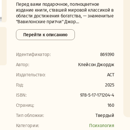
Перед вами подарочное, полноцветное
издание книги, ставшей мировой классикой в
области достижения богатства, — знаменитые
"Вавилонские притчи" Джор...
Перейти к описанию
Идентификатор:
869390
Автор:
Клейсон Джордж
Издательство:
АСТ
Год:
2025
ISBN:
978-5-17-171204-4
Страниц:
160
Тип обложки:
Твердый
Категории:
Психология