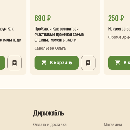
690 ₽
250 ₽
азум Как
ПроЖивая Как оставаться
Искусство б
счастливым проживая самые
Фромм Эри
ю силы подс
сложные моменты жизни
Савельева Ольга
В корзину
В 
Дирижабль
Оплата и доставка
Магазины