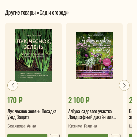
Другие товары «Сад и огород»
170 ₽
2 100 ₽
2 
Лук чеснок зелень Посадка
Азбука садового участка
Бол
Уход Защита
Ландшафный дизайн для
энц
начинающих
диз
Белякова Анна
Кизима Галина
Шик