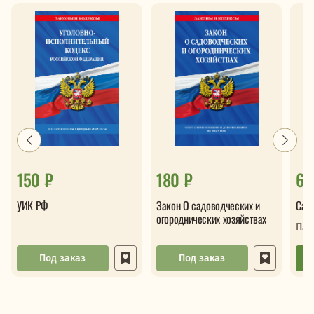
150 ₽
180 ₽
61
УИК РФ
Закон О садоводческих и
Сам
огороднических хозяйствах
Пле
Под заказ
Под заказ