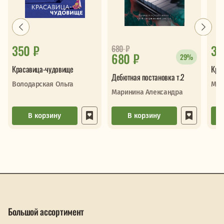
350 ₽
33
680
₽
680 ₽
29%
Красавица-чудовище
Кру
Дебютная постановка т.2
Володарская Ольга
Мар
Маринина Александра
В корзину
В корзину
Большой ассортимент