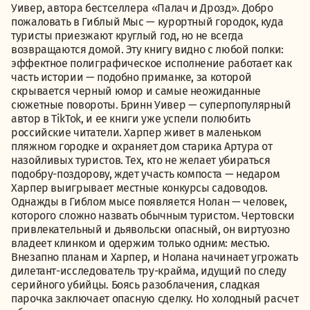
Уивер, автора бестселлера «Палач и Дрозд». Добро
пожаловать в Гиблый Мыс — курортный городок, куда
туристы приезжают круглый год, но не всегда
возвращаются домой. Эту книгу видно с любой полки:
эффектное полиграфическое исполнение работает как
часть истории — подобно приманке, за которой
скрывается черный юмор и самые неожиданные
сюжетные повороты. Бринн Уивер — суперпопулярный
автор в TikTok, и ее книги уже успели полюбить
российские читатели. Харпер живет в маленьком
пляжном городке и охраняет дом старика Артура от
назойливых туристов. Тех, кто не желает убираться
подобру-поздорову, ждет участь компоста — недаром
Харпер выигрывает местные конкурсы садоводов.
Однажды в Гиблом мысе появляется Нолан — человек,
которого сложно назвать обычным туристом. Чертовски
привлекательный и дьявольски опасный, он виртуозно
владеет клинком и одержим только одним: местью.
Внезапно планам и Харпер, и Нолана начинает угрожать
дилетант-исследователь тру-крайма, идущий по следу
серийного убийцы. Боясь разоблачения, сладкая
парочка заключает опасную сделку. Но холодный расчет