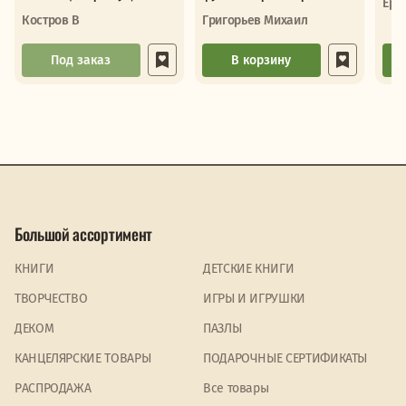
Ере
мир От первых матчей до
Костров В
Григорьев Михаил
великих поб
Под заказ
В корзину
Большой ассортимент
КНИГИ
ДЕТСКИЕ КНИГИ
ТВОРЧЕСТВО
ИГРЫ И ИГРУШКИ
ДЕКОМ
ПАЗЛЫ
КАНЦЕЛЯРСКИЕ ТОВАРЫ
ПОДАРОЧНЫЕ СЕРТИФИКАТЫ
PАСПРОДАЖА
Все товары