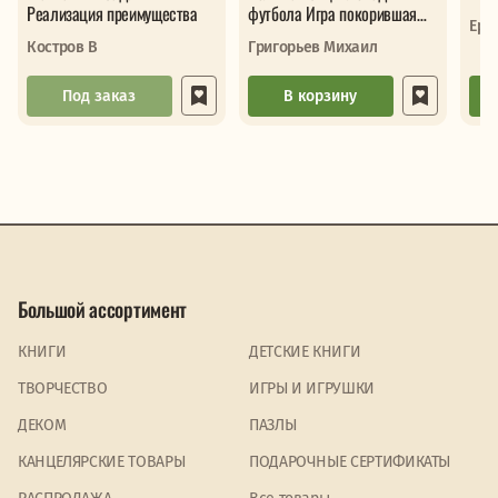
Реализация преимущества
футбола Игра покорившая
Ере
мир От первых матчей до
Костров В
Григорьев Михаил
великих поб
Под заказ
В корзину
Большой ассортимент
КНИГИ
ДЕТСКИЕ КНИГИ
ТВОРЧЕСТВО
ИГРЫ И ИГРУШКИ
ДЕКОМ
ПАЗЛЫ
КАНЦЕЛЯРСКИЕ ТОВАРЫ
ПОДАРОЧНЫЕ СЕРТИФИКАТЫ