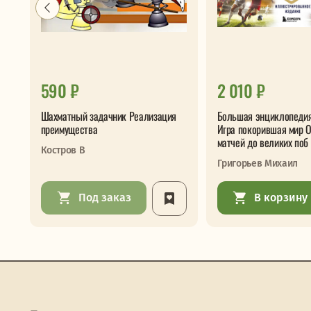
590 ₽
2 010 ₽
Шахматный задачник Реализация
Большая энциклопеди
преимущества
Игра покорившая мир 
матчей до великих поб
Костров В
Григорьев Михаил
Под заказ
В корзину