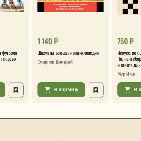
1 140 ₽
750 ₽
я футбола
Шахматы Большая энциклопедия
Искусство п
От первых
Полный сбор
Смирнов Дмитрий
и тактик дл
Мур Итан
В корзину
В 