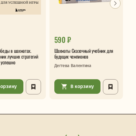
590 ₽
5
обеды в шахматах.
Шахматы Сказочный учебник для
Ла
ник лучших стратегий
будущих чемпионов
ша
я успешно
Дегтева Валентина
корзину
В корзину