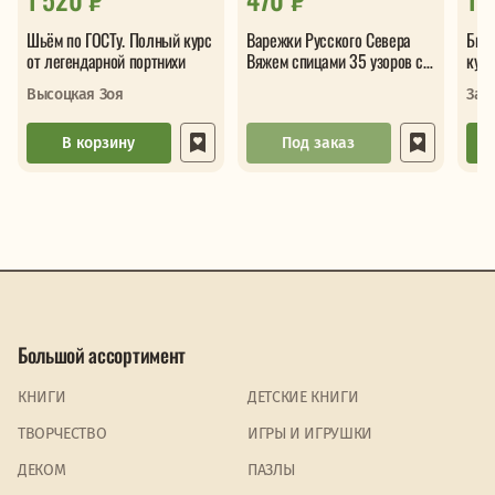
Шьём по ГОСТу. Полный курс
Варежки Русского Севера
Бисе
от легендарной портнихи
Вяжем спицами 35 узоров со
курс
схемами вязания
бисером с 
Высоцкая Зоя
Зай
инст
кла
В корзину
Под заказ
Большой ассортимент
КНИГИ
ДЕТСКИЕ КНИГИ
ТВОРЧЕСТВО
ИГРЫ И ИГРУШКИ
ДЕКОМ
ПАЗЛЫ