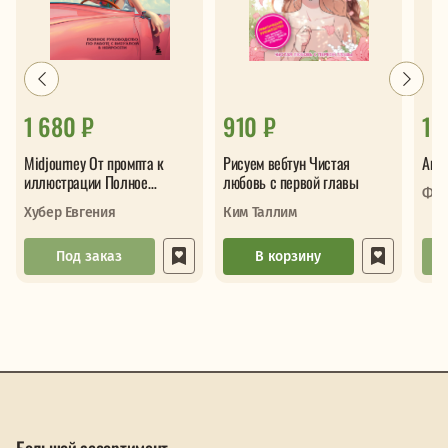
1 680 ₽
910 ₽
1 
Midjourney От промпта к
Рисуем вебтун Чистая
Акр
иллюстрации Полное
любовь с первой главы
Фос
руководство по работе с
Хубер Евгения
Ким Таллим
визуалом в не
Под заказ
В корзину