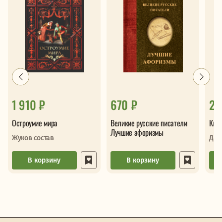
1 910 ₽
670 ₽
2 
Остроумие мира
Великие русские писатели
Книг
Лучшие афоризмы
Жуков состав
Дав
В корзину
В корзину