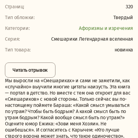
Страниц:
320
Тип обложки:
Твердый
Категории:
Афоризмы и изречения
Серия:
Смешарики Легендарная вселенная
Тип товара:
новинка
Читать отрывок
Мы выросли на «Смешариках» и сами не заметили, как
«случайно» выучили многие цитаты наизусть. Эта книга
— портал в детство. Но вместе с тем она откроет для вас
«Смешариков» с новой стороны. Только сейчас вы по-
настоящему поймете Бараша: «Какой смысл умываться
по утрам? Чтобы быть бодрым? А какой смысл быть по
утрам бодрым? Какой вообще смысл быть по утрам?»
Оцените юмор Ежика: «Зови меня Хозяин. Не
ошибешься». И согласитесь с Карычем: «Кто лучше
старого ворона может знать, что такое одиночество».